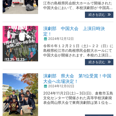
江市の島根県民会館大ホールで開催された
中国大会において、本校演劇部が 中国高演
協会長賞 を受賞しました！ 中国大会に
続きを読む
は4年連続出場となり、今年も素晴らしい
成果を収めることができました。多くの素
晴らしい上演が続く中、部員一人ひとりが
演劇部 中国大会 上演日時決
力を発揮した結果です。 今後も、温かい応
定！
援をよろしくお願いいたします！
2024年12月12日
令和６年１２月２１日（土)～２２（日）に
島根県松江市の島根県民会館大ホールにて
中国大会が開催されます。本校の上演日程
が決定しましたので、お知らせします。今
続きを読む
回は中国ブロック各県代表に選ばれた学校
が上演を行い、全国大会へつながる年に１
回の大会となります。一般公開され、どな
演劇部 県大会 第1位受賞！中国
たでも無料で入場することができます。今
大会へ出場決定！
年のクリスマス前は松江へ！是非、皆様で
2024年12月02日
お越しください。 本校の上演 ■日時：１
２／２２（日）１…
2024年11月2日(土)～3日(日)、倉敷市玉島
文化センターで開催された高等学校演劇発
表会岡山県大会で東商演劇部は第１位を受
賞し、中国大会へ出場が決定しました。中
国大会は12月に島根県松江市の島根県民会