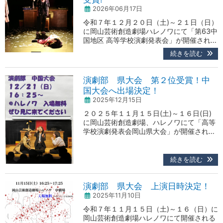
2026年06月17日
令和７年１２月２０日（土)～２１日（日）
に岡山芸術創造劇場ハレノワにて「第63中
国地区 高等学校演劇発表会」が開催されま
した。中国ブロックで各県代表校による素
続きを読む
晴らしい上演が続く中、本校演劇部は 優秀
賞（第4位）を受賞しました。全国大会出
場まであと一歩でした。 これで演劇部は、
演劇部 県大会 第２位受賞！中
中国大会に5年連続出場、そして、過去１
国大会へ出場決定！
３年間で１０回出場となりました。今後も
2025年12月15日
応援をよろしくお願いします。
２０２５年１１月１５日(土)～１６日(日)
に岡山芸術創造劇場、ハレノワにて「高等
学校演劇発表会岡山県大会」が開催されま
した。本校演劇部は岡山県高等学校演劇協
議会会長賞（第２位）を受賞し、岡山県代
表として中国大会へ出場が決定しました。
続きを読む
中国大会は県大会と同じくハレノワ中劇場
で開催されます。中国ブロック各県の代表
学校が上演を行い、全国大会へつながる年
演劇部 県大会 上演日時決定！
に１回の大会となります。一般公開されて
2025年11月10日
おり、どなたでも…
令和７年１１月１５日（土)～１６（日）に
岡山芸術創造劇場ハレノワにて開催される