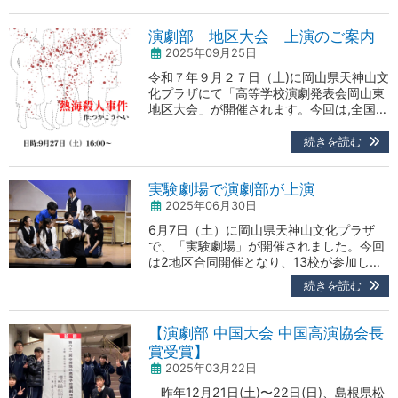
山芸術創造劇場 ハレノワ中劇場で、開催
されます。本校上演日時が決定しました
演劇部 地区大会 上演のご案内
ら、お知らせします。是非皆様でお越しく
2025年09月25日
ださい。
令和７年９月２７日（土)に岡山県天神山文
化プラザにて「高等学校演劇発表会岡山東
地区大会」が開催されます。今回は,全国大
会へつながる大切な舞台です。入場は無料
で、どなたでも鑑賞いただけます。みなさ
続きを読む
まお誘い合わせの上、是非お越しくださ
い。 本校の上演 ■日時：９／２７（土）
実験劇場で演劇部が上演
１６：００～１７：００ ■場所：岡山県天
神山文化プラザ （岡山県立美術館
2025年06月30日
裏）（駐車場はありません。） ■ 演目：
6月7日（土）に岡山県天神山文化プラザ
「熱海殺人…
で、「実験劇場」が開催されました。今回
は2地区合同開催となり、13校が参加しま
した。各校とも1年生を迎え、フレッシュ
続きを読む
な舞台が目白押しでした。本校演劇部も無
事に上演を終え、会場は満席の観衆に包ま
れました。今年度初めての劇場公演で、た
【演劇部 中国大会 中国高演協会長
くさんの貴重な経験が出来ました。 ■演
賞受賞】
目：「七人の部長」作 越智優 ■観客の感
2025年03月22日
想より ・それぞれの個性が輝いていまし
た。雨の表現とそ…
昨年12月21日(土)〜22日(日)、島根県松