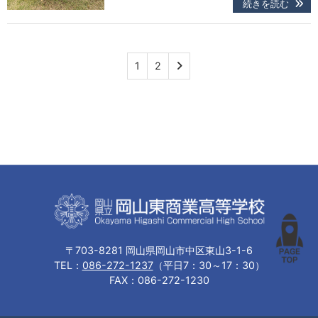
館大ホールで開催されます。全国大会へつ
続きを読む
ながる年に１回の大会となります。一般公
開され、どなたでも無料で入場することが
できます。今年のクリスマス前は松江へ！
是非お越しください。日程が決定しました
ら、お…
1
2
〒703-8281 岡山県岡山市中区東山3-1-6
TEL：
086-272-1237
（平日7：30～17：30）
FAX：086-272-1230