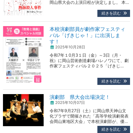
岡山県大会の上演日程が決定しまし。 本校
演劇部の上演 ■上演日時：１１月１５日
（土）１６：２５～１７：２５ ■会場：岡
続きを読む
山芸術創造劇場ハレノワ ■入場料：無料
（テキスト代200円） ■ 演目：「熱海殺
本校演劇部員が劇作家フェスティ
人事件」 つかこうへい 作 “熱海殺
人事件、 「海がみたい」 大山金太郎は
バル「げきじゃ！」に出演しま
十三階段の向こうに果たして海をみたのだ
す！
ろうか…
2025年10月28日
令和7年１0月3１日（金）～3日（月・
祝）に岡山芸術創造劇場ハレノワにて、劇
作家フェスティバル２０２５「げきじ
ゃ！」が開催されます。 このフェスティバ
ル内の、11月１（土）１３：００から「世
続きを読む
界記録に挑戦！デジタルアーカイブ～戯曲
にふれたい人おいでんせー！選びたい人も
残したい人もこれで解決！～」に、本校演
演劇部 県大会出場決定！
劇部員2年8組の池下歩花さんが出演しま
2025年10月07日
す。 当日は、平田オリザさん、鈴木聡さ
ん、長田郁恵さん（予…
令和7年9月27日（土）に岡山県天神山文
化プラザで開催された「高等学校演劇発表
会岡山東地区大会」で本校演劇部が、優秀
賞を受賞し、県大会へ出場することが決定
続きを読む
しました。 県大会は11月15日～16日に岡