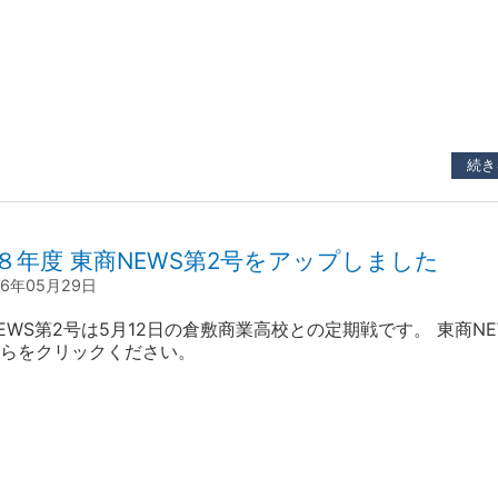
き頑張ります。 今後も応援をよろしくお願いいたします。
続き
８年度 東商NEWS第2号をアップしました
26年05月29日
EWS第2号は5月12日の倉敷商業高校との定期戦です。 東商NE
らをクリックください。