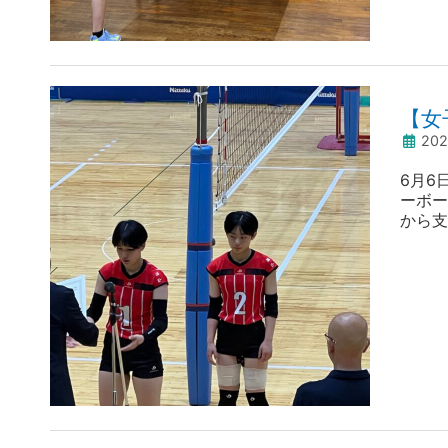
【女
20
6月6
ーボー
から支
OG・
商 1 
ットを