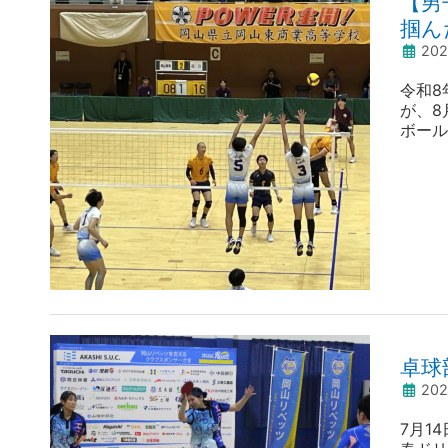
【男
掴ん
20
令和8
が、8
ボール
ナメン
グルー
ナメン
卓球
20
7月1