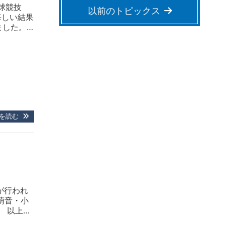
球競技
以前のトピックス
悔しい結果
ました。
ります。
。
を読む
が行われ
萌音・小
） 以上の
せるよう、