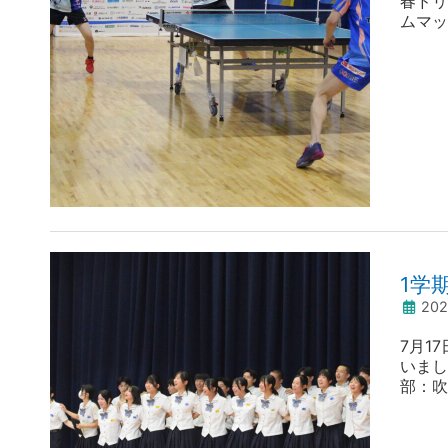
春ドリ
ムマッ
県内の
回目と
し、ト
1学
20
7月1
いまし
部：吹
では、
が贈ら
らの言