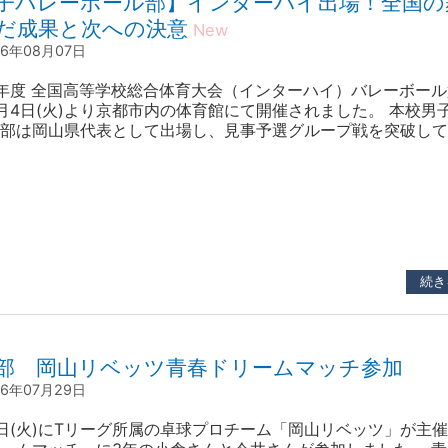
子バレーボール部】インターハイ出場！全国の
だ成果と次への決意
New
26年08月07日
年度 全国高等学校総合体育大会（インターハイ）バレーボー
月4日(火)より京都市内の体育館にて開催されました。 本校男
部は岡山県代表として出場し、見事予選グループ戦を突破して
トへ進出いたしました。結果は以下の通りです。 【試合結果】
プ戦岡山東商 2（25-22、25-20）0 高知高校（高知県） ■ 
ト〈2回戦〉岡山東商 …
続き
部 岡山リベッツ青春ドリームマッチ参加
26年07月29日
4日(火)にTリーグ所属の卓球プロチーム「岡山リベッツ」が主