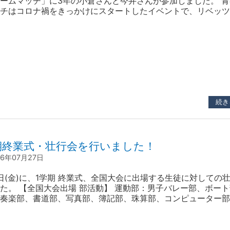
ームマッチ」に3年の小倉さんと今井さんが参加しました。 
チはコロナ禍をきっかけにスタートしたイベントで、リベッツ
高校3年生が挑戦する夢の舞台です。 本校からの参加は、202
なりました。 本校ペアは、横谷晟選手と田添健汰選手のペア
ップ選手の実力を体感することがで…
続き
期終業式・壮行会を行いました！
26年07月27日
7日(金)に、1学期 終業式、全国大会に出場する生徒に対しての
た。 【全国大会出場 部活動】 運動部：男子バレー部、ボート
奏楽部、書道部、写真部、簿記部、珠算部、コンピューター部
生徒会副会長から「自分らしく、気負わずに」という温かい激
れました。全国という大きな舞台を前にする選手たちにとって
葉は大きな力になったことと思いま…