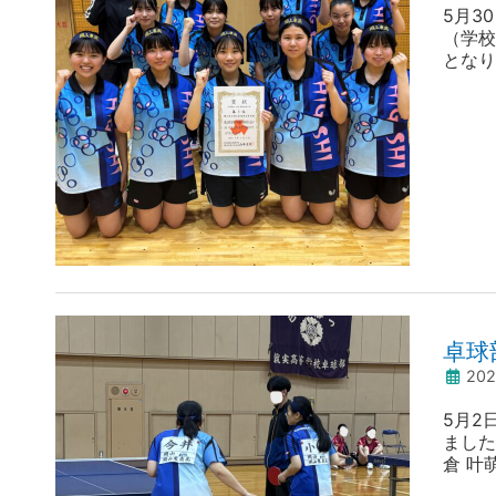
5月3
（学校
となり
女子は
中国大
卓球
20
5月2
ました
倉 叶
3名が