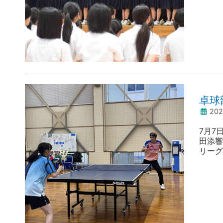
卓球
20
7月7
田添響
リーグ
ゲーム
激を受
ンもリ