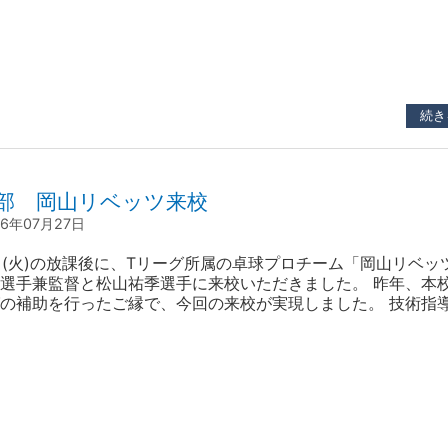
続き
部 岡山リベッツ来校
26年07月27日
日(火)の放課後に、Tリーグ所属の卓球プロチーム「岡山リベッ
選手兼監督と松山祐季選手に来校いただきました。 昨年、本
の補助を行ったご縁で、今回の来校が実現しました。 技術指
、模範試合を行っていただき、間近で見るトップ選手の技術に
けました。 岡山リベッツの皆様、ありがとうございました。
ベッツを応援しています！