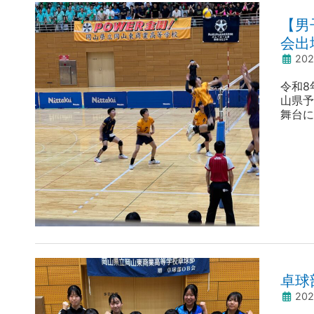
【男
会出
20
令和8
山県予
舞台に
の皆様
かげで
事、4
卓球
20