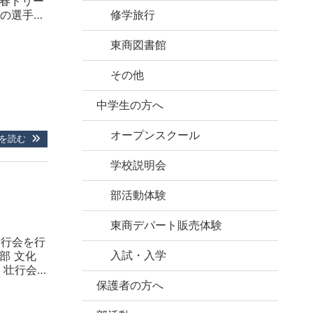
青春ドリー
の選手に
修学旅行
3年以来2
と対戦
東商図書館
その他
中学生の方へ
オープンスクール
を読む
学校説明会
部活動体験
東商デパート販売体験
壮行会を行
入試・入学
部 文化
 壮行会
励の言葉
保護者の方へ
、仲間か