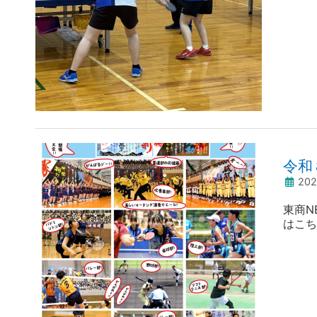
引き続
令和
20
東商N
はこち