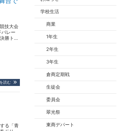
舞台で
学校生活
商業
ル競技大会
子バレー
1年生
決勝トー
■ 予選
2年生
決勝トー
3年生
倉商定期戦
を読む
生徒会
委員会
翠光祭
東商デパート
催する「青