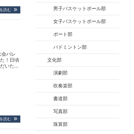
男子バスケットボール部
を読む
女子バスケットボール部
ボート部
バドミントン部
大会バレ
た！日頃
文化部
だいた
果】岡山東
演劇部
校を相手にセ
吹奏楽部
書道部
写真部
を読む
珠算部