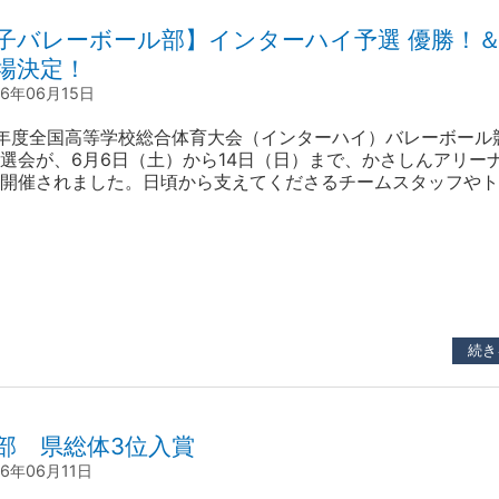
子バレーボール部】インターハイ予選 優勝！
場決定！
26年06月15日
年度全国高等学校総合体育大会（インターハイ）バレーボール
選会が、6月6日（土）から14日（日）まで、かさしんアリー
開催されました。日頃から支えてくださるチームスタッフやト
、そして心強い応援をいただいたたくさんのOBの皆様のお力
、チーム一丸となって激戦を戦い抜くことができました。 結
年ぶり33回目の優勝を果たすことができました…
続き
部 県総体3位入賞
26年06月11日