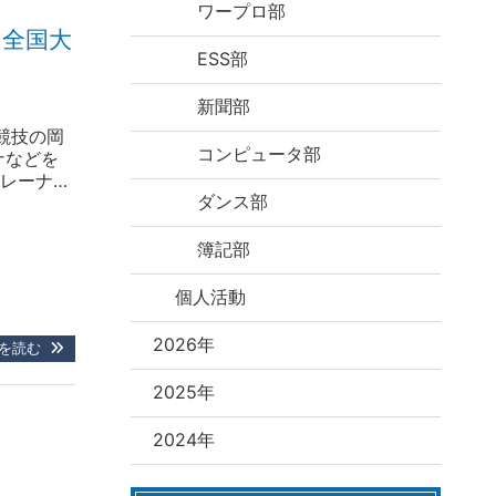
ワープロ部
＆全国大
ESS部
新聞部
競技の岡
コンピュータ部
ナなどを
レーナー
ダンス部
添えのお
果は見
簿記部
個人活動
2026年
を読む
2025年
2024年