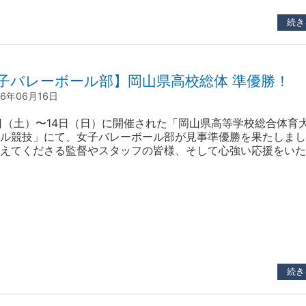
続き
子バレーボール部】岡山県高校総体 準優勝！
26年06月16日
日（土）〜14日（日）に開催された「岡山県高等学校総合体育
ル競技」にて、女子バレーボール部が見事準優勝を果たしまし
えてくださる監督やスタッフの皆様、そして心強い応援をいた
保護者の皆様、本当にありがとうございました。 【決勝戦 結
（18-25, 25-22, 17-25） 2 就実高校 決勝では王者・就実高
奪い、フルセ…
続き