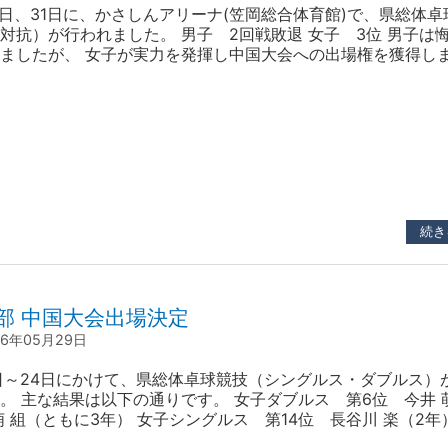
0日、31日に、かさしんアリーナ(笠岡総合体育館)で、県総体卓
対抗）が行われました。 男子 2回戦敗退 女子 3位 男子は
ましたが、 女子が実力を発揮し中国大会への出場権を獲得し
シングルス、ダブルスと合わせて3種目での中国大会出場とな
会で一つでも多く勝利をあげられるよう、今後とも頑張ります
続き
部 中国大会出場決定
26年05月29日
日～24日にかけて、県総体卓球競技（シングルス・ダブルス）
。 主な結果は以下の通りです。 女子ダブルス 第6位 今井 
萌 組（ともに3年） 女子シングルス 第14位 長谷川 楽（2年
中国大会への出場権を獲得しました。 学校対抗でも結果を残