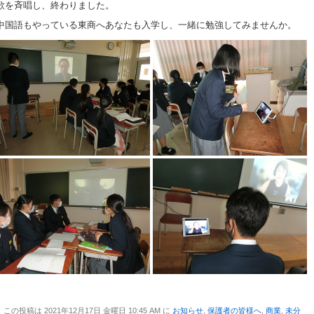
歌を斉唱し、終わりました。
中国語もやっている東商へあなたも入学し、一緒に勉強してみませんか。
この投稿は 2021年12月17日 金曜日 10:45 AM に
お知らせ
,
保護者の皆様へ
,
商業
,
未分