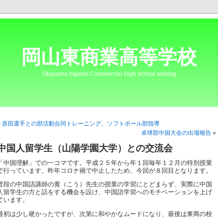
岡山東商業高等学校
Okayama higashi Commercial High school weblog
«
原田選手との部活動合同トレーニング、ソフトボール部指導
卓球部中国大会の出場報告
»
中国人留学生（山陽学園大学）との交流会
「中国理解」での一コマです。平成２５年から年１回毎年１２月の特別授業
で行っています。昨年コロナ禍で中止したため、今回が８回目となります。
普段の中国語講師の黄（こう）先生の授業の学習にとどまらず、実際に中国
人留学生の方と話をする機会を設け、中国語学習へのモチベーションを上げ
ています。
最初は少し硬かったですが、次第に和やかなムードになり、最後は東商の校