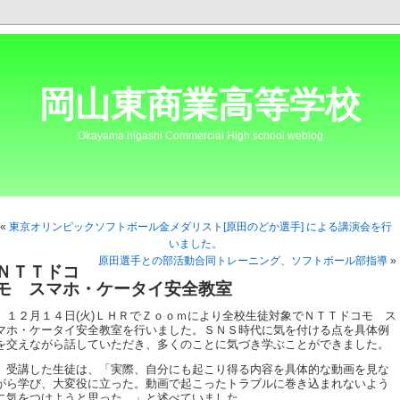
岡山東商業高等学校
Okayama higashi Commercial High school weblog
«
東京オリンピックソフトボール金メダリスト[原田のどか選手] による講演会を行
いました。
原田選手との部活動合同トレーニング、ソフトボール部指導
»
ＮＴＴドコ
モ スマホ・ケータイ安全教室
１２月１４日(火)ＬＨＲでＺｏｏｍにより全校生徒対象でＮＴＴドコモ ス
マホ・ケータイ安全教室を行いました。ＳＮＳ時代に気を付ける点を具体例
を交えながら話していただき、多くのことに気づき学ぶことができました。
受講した生徒は、「実際、自分にも起こり得る内容を具体的な動画を見な
がら学び、大変役に立った。動画で起こったトラブルに巻き込まれないよう
に気をつけようと思った。」と述べていました。