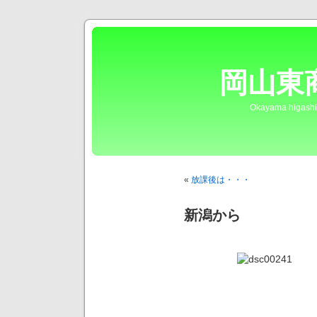
岡山東
Okayama higashi
«
放課後は・・・
新潟から