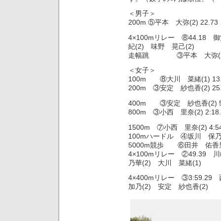
＜男子＞
200m ⑤平本 大弥(2) 22.73
4×100mリレー ⑧44.18
紀(2) 味野 晃己(2)
走幅跳 ③平本 大弥(2) 
＜女子＞
100m ⑧大川 菜緒(1) 13.
200m ③安定 紗也香(2) 25.
400m ③安定 紗也香(2) 5
800m ③小西 里奈(2) 2:18.
1500m ⑦小西 里奈(2) 4:54
100mハードル ④坂川 保乃華(2)
5000m競歩 ⑥田井 佑香里(2)
4×100mリレー ②49.39
乃華(2) 大川 菜緒(1)
4×400mリレー ③3:59.
加乃(2) 安定 紗也香(2)