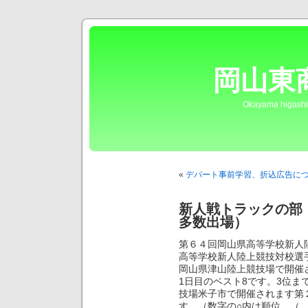
岡山東
Okayama higashi
«
デパート事前学習、折込広告に
新人戦トラックの部
多数出場）
第６４回岡山県高等学校新人
高等学校新人陸上競技対校選手
岡山県津山陸上競技場で開催
1日目のベスト8です。3位まで
技場米子市で開催されます第
す。（数字の○内は順位、（